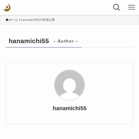
ホーム
hanamichi55の執筆記事
hanamichi55
– Author –
hanamichi55